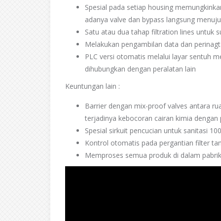
Spesial pada setiap housing memungkinka
adanya valve dan bypass langsung menuju C
Satu atau dua tahap filtration lines untuk su
Melakukan pengambilan data dan perinagta
PLC versi otomatis melalui layar sentuh
dihubungkan dengan peralatan lain
Keuntungan lain :
Barrier dengan mix-proof valves antara ru
terjadinya kebocoran cairan kimia dengan 
Spesial sirkuit pencucian untuk sanitasi 10
Kontrol otomatis pada pergantian filter t
Memproses semua produk di dalam pabri