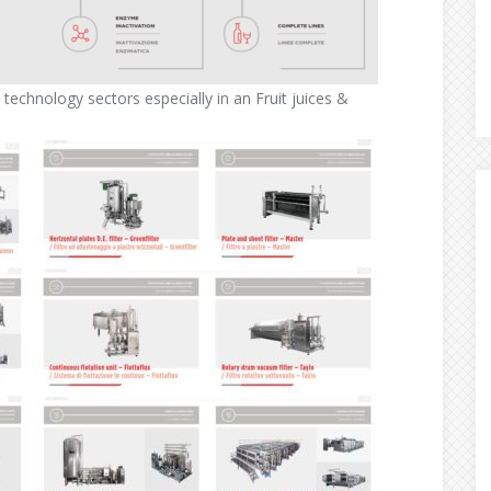
echnology sectors especially in an Fruit juices &