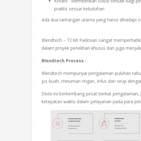
Kreatif : Memberikan solusi terbaik bagi 
praktis sesuai kebutuhan
Ada dua tantangan utama yang harus dihadapi ol
food and beverage machines
Blendtech – TCMI Padovan sangat memperhatikan
dalam proyek penelitian khusus dan juga menjali
Blendtech Process
:
the food and beverage ma
Blendtech mempunyai pengalaman puluhan tahu
jus buah, minuman ringan, infus dan sirup deng
Divisi ini berkembang pesat berkat pengalaman,
ketepatan waktu dalam pelayanan pada para pe