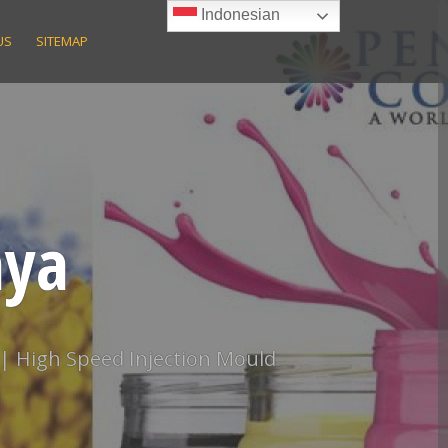
Indonesian
US
SITEMAP
aya
 | High Speed Injection Mould