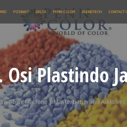
ARD
POSIMAT
DELTA
PENN COLOR
BLENDTECH
CONTACT 
. Osi Plastindo J
scrambler Machine | Masterbatch and Additives