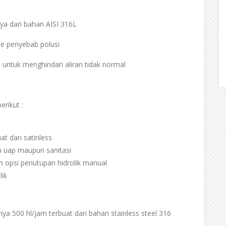
nnya dari bahan AISI 316L
ase penyebab polusi
ial untuk menghindari aliran tidak normal
erikut :
at dari satinless
n uap maupun sanitasi
 opsi penutupan hidrolik manual
lik
ya 500 hl/jam terbuat dari bahan stainless steel 316