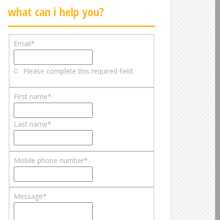
what can i help you?
Email
*
Please complete this required field.
First name
*
Last name
*
Mobile phone number
*
Message
*