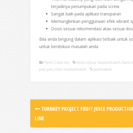
terjadinya penumpukan pada screw
Sangat baik pada aplikasi transparan
Memungkinkan penggunaan efek vibrant spe
Dosis sesuai rekomendasi atau sesuai dos
Bila anda bingung dalam aplikasi terbaik untuk 
untuk berdiskusi masalah anda
Penn Color Inc
best colour masterbatch
,
best 
pet
,
pet color masterbatch
permalink
TURNKEY PROJECT FRUIT JUICE PRODUCTIO
LINE