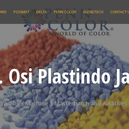
ARD
POSIMAT
DELTA
PENN COLOR
BLENDTECH
CONTACT 
. Osi Plastindo J
scrambler Machine | Masterbatch and Additives