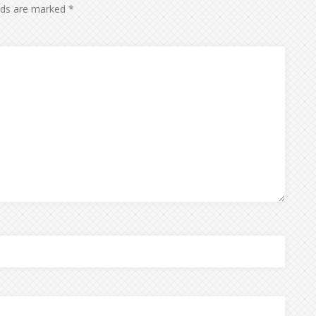
elds are marked
*