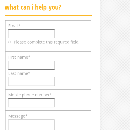
what can i help you?
Email
*
Please complete this required field.
First name
*
Last name
*
Mobile phone number
*
Message
*