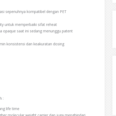
fikasi sepenuhnya kompatibel dengan PET
ty untuk memperbaiki sifat reheat
rna opaque saat ini sedang menunggu patent
min konsistensi dan keakuratan dosing
h :
g life time
igher molecular weight carrier dan juga menghindari