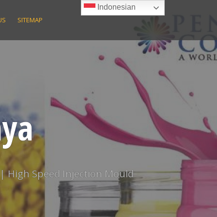
Indonesian
US
SITEMAP
aya
 | High Speed Injection Mould