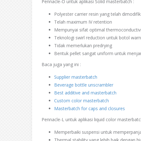
Pennacle-O untuk aplikasi Solid masterbatch :
Polyester carrier resin yang telah dimodi
Telah maximum IV retention
Mempunyai sifat optimal thermoconductivi
Teknologi swirl reduction untuk botol wa
Tidak memerlukan predrying
Bentuk pellet sangat uniform untuk menja
Baca juga yang ini :
Supplier masterbatch
Beverage bottle unscrambler
Best additive and masterbatch
Custom color masterbatch
Masterbatch for caps and closures
Pennacle-L untuk aplikasi liquid color masterbatc
Memperbaiki suspensi untuk memperpanjan
Thermal stability yang lebih baik dengan h